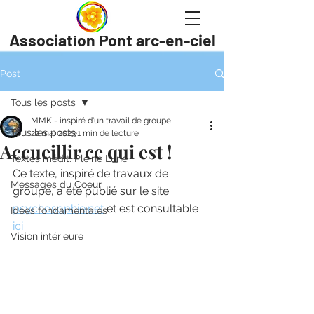
Association Pont arc-en-ciel
Post
Tous les posts
MMK - inspiré d'un travail de groupe
Tous les posts
22 mai 2023
1 min de lecture
Accueillir ce qui est !
Textes médit. Pleine Lune
Ce texte, inspiré de travaux de 
Messages du Coeur
groupe, a été publié sur le site 
psychosophie.net
 et est consultable 
Idées fondamentales
ici
Vision intérieure