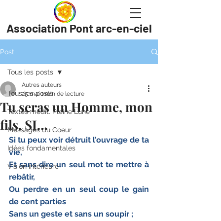
Association Pont arc-en-ciel
Post
Tous les posts
Autres auteurs
Tous les posts
25 mai
1 min de lecture
Tu seras un Homme, mon
Textes médit. Pleine Lune
fils, SI…
Messages du Coeur
Si tu peux voir détruit l’ouvrage de ta 
Idées fondamentales
vie,
Et sans dire un seul mot te mettre à 
Vision intérieure
rebâtir,
Ou perdre en un seul coup le gain 
de cent parties
Sans un geste et sans un soupir ;