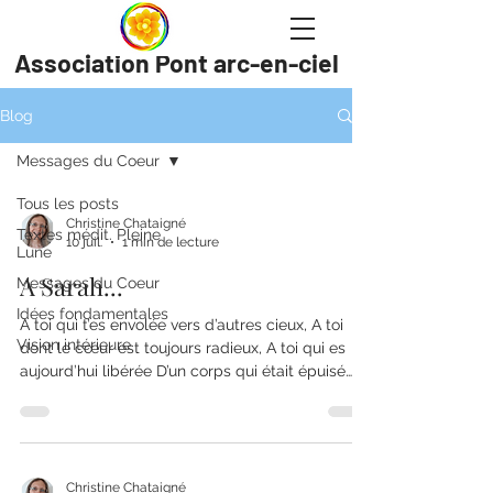
Association Pont arc-en-ciel
Blog
Messages du Coeur
Tous les posts
Christine Chataigné
Textes médit. Pleine
10 juil.
1 min de lecture
Lune
A Sarah...
Messages du Coeur
Idées fondamentales
A toi qui t’es envolée vers d’autres cieux, A toi
Vision intérieure
dont le cœur est toujours radieux, A toi qui es
aujourd’hui libérée D’un corps qui était épuisé… A
toi qui as servi humblement En donnant à tous
chaleureusement Tant d’Amour, de temps et
d’attention, Avec un cœur plein de compassion…
A toi qui as toujours œuvré Dans une véritable
spiritualité, Pour que sur Terre règne le Bien,
Christine Chataigné