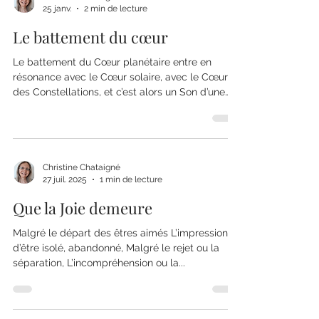
25 janv.
2 min de lecture
Pour que s’unissent tous les humains… A toi qui
dans ta vie as tout donné, Jusqu’à ton dernier
Le battement du cœur
Le battement du Cœur planétaire entre en
résonance avec le Cœur solaire, avec le Cœur
des Constellations, et c’est alors un Son d’une
profondeur et d’une puissance
incommensurable que nous entendons et qui
résonne dans chaque cœur éveillé à cette
Réalité… Nous devenons ce Son que nous avons
toujours été… Toute la beauté de l’Être peut
Christine Chataigné
27 juil. 2025
1 min de lecture
s’exprimer à travers le battement du cœur qui
résonne à l’infini…
Que la Joie demeure
Malgré le départ des êtres aimés L’impression
d’être isolé, abandonné, Malgré le rejet ou la
séparation, L’incompréhension ou la...