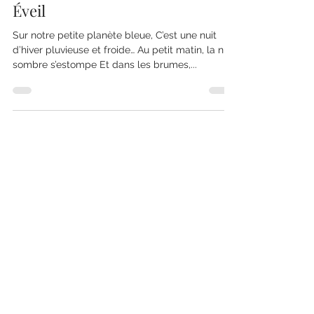
Éveil
Sur notre petite planète bleue, C’est une nuit
d’hiver pluvieuse et froide… Au petit matin, la nuit
sombre s’estompe Et dans les brumes,...
Christine Chataigné
22 oct. 2022
2 min de lecture
La Magie de la Vie…
La Magie de la Vie, Puissance incommensurable,
Transformant toutes choses, Coule dans nos
veines et nos corps, Dans celles de la Terre et...
Christine Chataigné