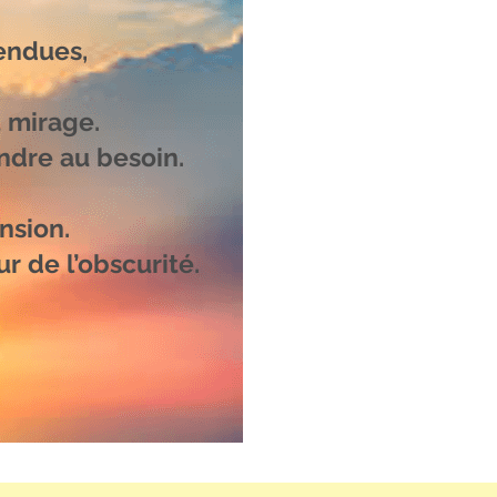
endues,
 mirage.
ndre au besoin.
nsion.
r de l’obscurité.