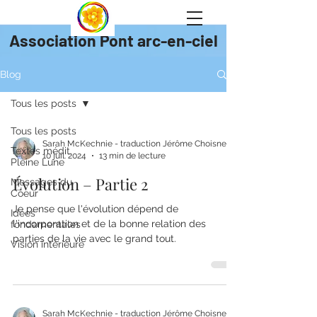
Association Pont arc-en-ciel
Blog
Tous les posts
Tous les posts
Sarah McKechnie - traduction Jérôme Choisnet
Textes médit.
10 juil. 2024
13 min de lecture
Pleine Lune
Évolution – Partie 2
Messages du
Coeur
Je pense que l'évolution dépend de
Idées
l'incorporation et de la bonne relation des
fondamentales
parties de la vie avec le grand tout.
Vision intérieure
Sarah McKechnie - traduction Jérôme Choisnet