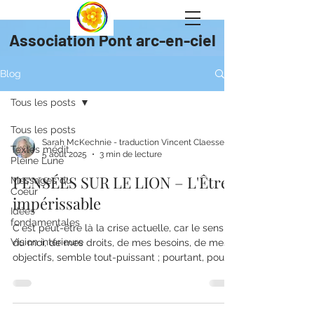
Association Pont arc-en-ciel
Blog
Tous les posts
Tous les posts
Textes médit.
5 août 2025
3 min de lecture
Pleine Lune
PENSÉES SUR LE LION – L'Être
Messages du
Coeur
impérissable
Idées
fondamentales
C'est peut-être là la crise actuelle, car le sens
Vision intérieure
du moi, de mes droits, de mes besoins, de mes
objectifs, semble tout-puissant ; pourtant, pour
beaucoup, il s'avère insuffisant, ce qui est un
signe d'espoir. Depuis que les êtres humains
sont conscients d'eux-mêmes, ils s'interrogent