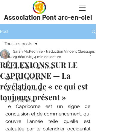
Association Pont arc-en-ciel
Post
Tous les posts
Sarah McKechnie - traduction Vincent Claessens
Tous les posts
29 déc. 2025
4 min de lecture
RÉFLEXIONS SUR LE
Textes médit. Pleine Lune
CAPRICORNE — La
Messages du Coeur
révélation de « ce qui est
Idées fondamentales
toujours présent »
Vision intérieure
Le Capricorne est un signe de 
conclusion et de commencement, qui 
couvre l'année telle qu'elle est 
calculée par le calendrier occidental 