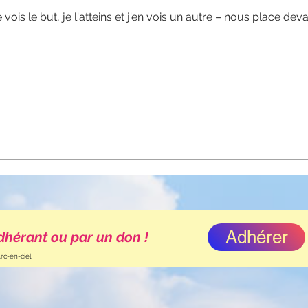
e vois le but, je l'atteins et j'en vois un autre – nous place d
Adhérer
dhérant ou par un don !
rc-en-ciel