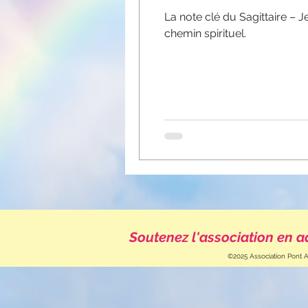
La note clé du Sagittaire – J
chemin spirituel.
Soutenez l'association en a
©2025 Association Pont A