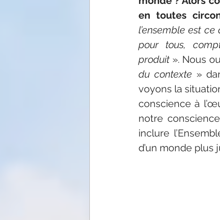
monde ? Alors c
en toutes circo
l’ensemble est ce q
pour tous, compt
produit
 ». Nous ou
du contexte
 » da
voyons la situatio
conscience à l’œu
notre conscience
inclure l’Ensembl
d’un monde plus j