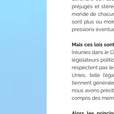
préjugés et stéré
monde de chacun, 
sont plus ou moin
pressions éventue
Mais ces lois son
(réunies dans 
le C
législateurs polit
respectent pas le
Unies, telle l’é
tiennent générale
nous avons précit
compris des memb
Alors les princi