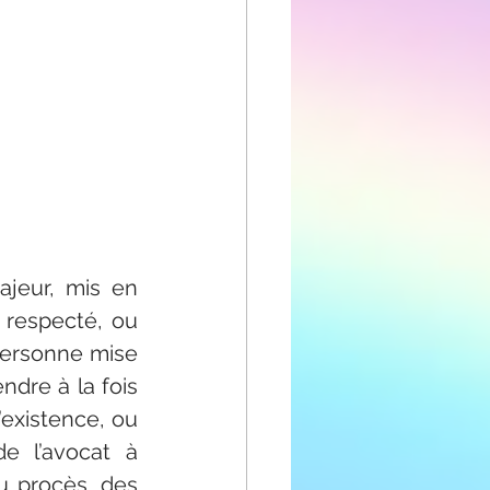
jeur, mis en 
respecté, ou 
 personne mise 
dre à la fois 
existence, ou 
e l’avocat à 
u procès, des 