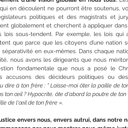
is qui en découlent ne pourront être soutenus, vo
islateurs politiques et des magistrats et jury
ent globalement et cherchent à appliquer dans l
 lois sous-tendent. Par exemple, les lois qui a
istent que parce que les citoyens d’une nation s
 séparativité en eux-mêmes. Dans chaque nation
té, nous avons les dirigeants que nous mériton
stion fondamentale que nous a posé le Chris
s accusons des décideurs politiques ou des 
ire à ton frère : " Laisse-moi ôter la paille de ton œ
 ton œil ? Hypocrite, ôte d'abord la poutre de ton œi
lle de l'œil de ton frère
 ».
ustice envers nous, envers autrui, dans notre na