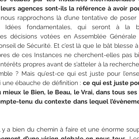
 leurs agences
sont-ils la référence à avoir pou
nous rapprochons là d’une tentative de poser d
 Idées fondamentales, qui seront à la b
 des décisions votées en Assemblée Générale
onseil de Sécurité. Et c’est là que le bât blesse 
res de ces Instances ne cherchent-elles pas bi
ntérêts propres avant de s’atteler à la recherche 
mble ? Mais qu’est-ce qui est juste pour l’ens
 une ébauche de définition : 
ce qui est juste po
u mieux le Bien, le Beau, le Vrai, dans tous ses
compte-tenu du contexte dans lequel l’évèneme
l y a bien du chemin à faire et une énorme soupl
ement d’une vision globale en nous tous. 
Les