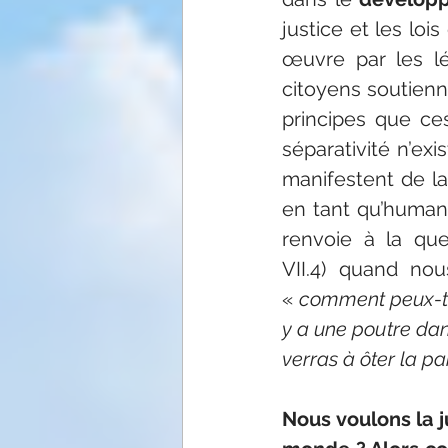
justice et les lo
œuvre par les lég
citoyens soutienn
principes que ces
séparativité n’ex
manifestent de la
en tant qu’humani
renvoie à la que
VII.4) quand nou
« 
comment peux-tu d
y a une poutre dans
verras à ôter la pai
Nous voulons la j