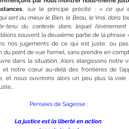
ommençons par nous montrer nous-même juste 
nstances
, sur le principe précité : « 
ce qui e
ui sert au mieux le Bien, le Beau, le Vrai, dans to
e-tenu du contexte dans lequel l’évènement 
blions souvent la deuxième partie de la phrase 
ns nos jugements de ce qui est juste, ou pas
n du point de vue formel, sans prendre en compte 
vre dans la situation. Alors élargissons notre vi
 et notre cœur au-delà des frontières de l’ap
e, et nous ouvrirons alors un peu plus la voie à
uste…
Pensées de Sagesse :
La justice est la liberté en action
.