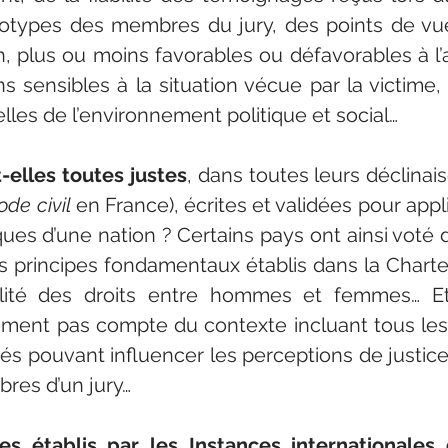
otypes des membres du jury, des points de vue 
plus ou moins favorables ou défavorables à l’a
s sensibles à la situation vécue par la victime, 
lles de l’environnement politique et social…
t-elles toutes justes
, dans toutes leurs déclinais
ode civil
 en France), écrites et validées pour appli
iques d’une nation ? Certains pays ont ainsi voté d
s principes fondamentaux établis dans la Chart
galité des droits entre hommes et femmes… Et
ment pas compte du contexte incluant tous les 
és pouvant influencer les perceptions de justice
res d’un jury…
pes établis par les Instances internationales 