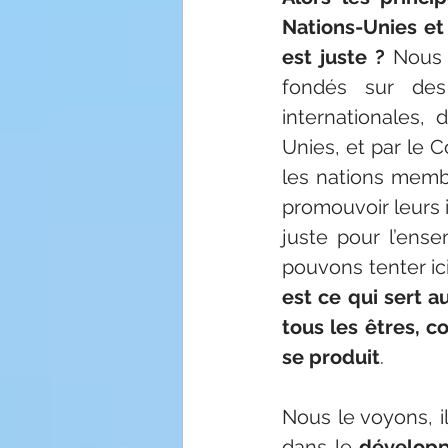
Nations-Unies et
est juste ?
 Nous 
fondés sur des
internationales,
Unies, et par le C
les nations memb
promouvoir leurs i
juste pour l’ense
pouvons tenter ici
est ce qui sert a
tous les êtres, 
se produit
.
Nous le voyons, i
dans le
 développ