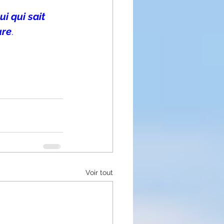
i qui sait 
ure
.
Voir tout