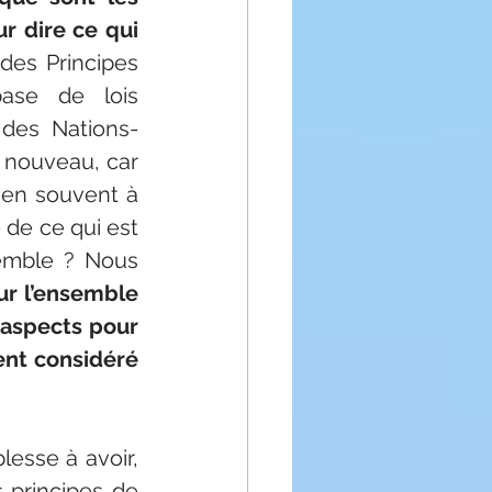
r dire ce qui 
es Principes 
ase de lois 
 des Nations-
à nouveau, car 
en souvent à 
de ce qui est 
emble ? Nous 
ur l’ensemble 
 aspects pour 
nt considéré 
esse à avoir, 
 principes de 