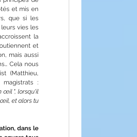
tés et mis en 
s, que si les 
eurs vies les 
ccroissent la 
outiennent et 
, mais aussi 
s… Cela nous 
t (Matthieu, 
magistrats : 
il ", lorsqu'il 
l, et alors tu 
tion, dans le 