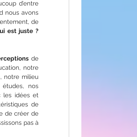
coup d’entre 
d nous avons 
tentement, de 
i est juste ? 
erceptions
 de 
ation, notre 
 notre milieu 
 études, nos 
les idées et 
ristiques de 
e de créer de 
ssissons pas à 