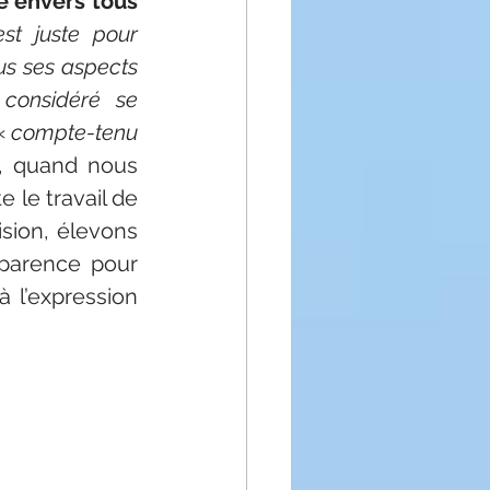
envers tous 
st juste pour 
us ses aspects 
considéré se 
« 
compte-tenu 
, quand nous 
le travail de 
sion, élevons 
parence pour 
 l’expression 