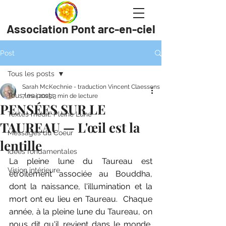
Association Pont arc-en-ciel
Post
Tous les posts
Sarah McKechnie - traduction Vincent Claessens
Tous les posts
7 mai 2025
3 min de lecture
PENSÉES SUR LE
Textes médit. Pleine Lune
TAUREAU — L'œil est la
Messages du Coeur
lentille
Idées fondamentales
La pleine lune du Taureau est 
Vision intérieure
étroitement associée au Bouddha, 
dont la naissance, l'illumination et la 
mort ont eu lieu en Taureau.  Chaque 
année, à la pleine lune du Taureau, on 
nous dit qu'il revient dans le monde, 