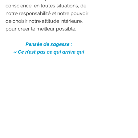
conscience, en toutes situations, de 
notre responsabilité et notre pouvoir 
de choisir notre attitude intérieure, 
pour créer le meilleur possible.
Pensée de sagesse : 
« Ce n’est pas ce qui arrive qui 
détermine notre vie, mais plutôt ce 
qu’on choisit de faire avec ce qui 
arrive, et la façon dont on choisit de 
réagir intérieurement à ce qui nous 
arrive » (Annie Marquier).
Idées fondamentales