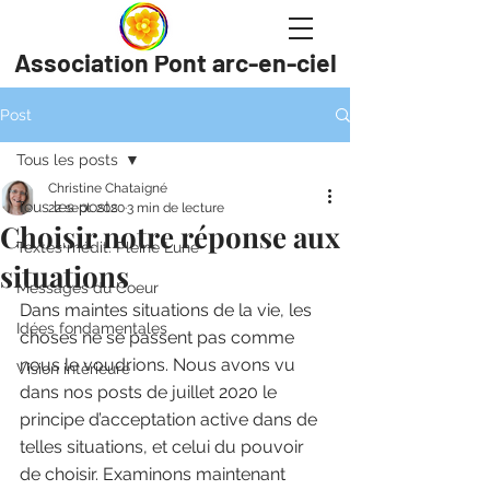
Association Pont arc-en-ciel
Post
Tous les posts
Christine Chataigné
Tous les posts
22 sept. 2020
3 min de lecture
Choisir notre réponse aux
Textes médit. Pleine Lune
situations
Messages du Coeur
Dans maintes situations de la vie, les 
Idées fondamentales
choses ne se passent pas comme 
nous le voudrions. Nous avons vu 
Vision intérieure
dans nos posts de juillet 2020 le 
principe d’acceptation active dans de 
telles situations, et celui du pouvoir 
de choisir. Examinons maintenant 